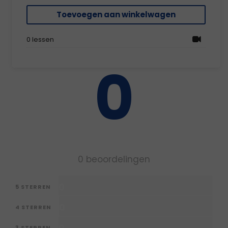
Toevoegen aan winkelwagen
Reviews
0 lessen
0
0 beoordelingen
0
5 STERREN
0
4 STERREN
3 STERREN