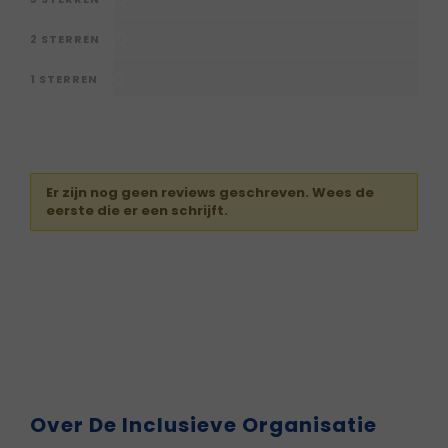
0
0
2 STERREN
0
1 STERREN
Er zijn nog geen reviews geschreven. Wees de
eerste die er een schrijft.
Over De Inclusieve Organisatie