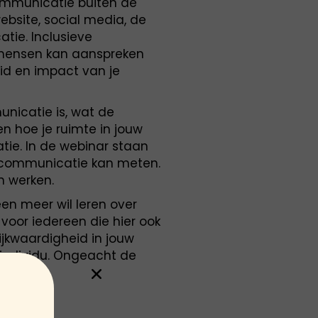
communicatie buiten de
website, social media, de
tie. Inclusieve
 mensen kan aanspreken
id en impact van je
unicatie is, wat de
n hoe je ruimte in jouw
ie. In de webinar staan
ve communicatie kan meten.
n werken.
een meer wil leren over
s voor iedereen die hier ook
jkwaardigheid in jouw
k individu. Ongeacht de