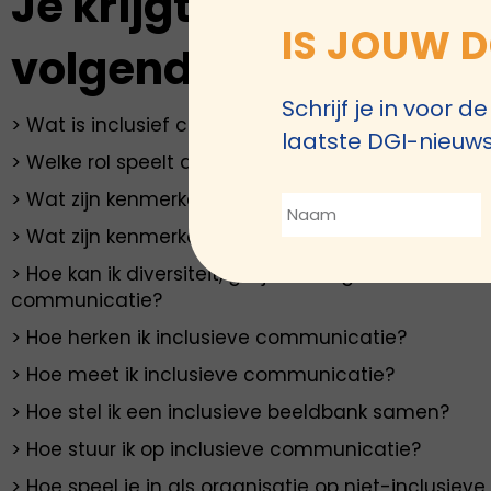
Je krijgt antwoord op
IS JOUW D
volgende vragen:
Schrijf je in voor 
> Wat is inclusief communiceren?
laatste DGI-nieuws
> Welke rol speelt de inclusieve communicatie in e
> Wat zijn kenmerken van een inclusieve leider?
> Wat zijn kenmerken van inclusieve communicati
> Hoe kan ik diversiteit, gelijkwaardigheid en inclus
communicatie?
> Hoe herken ik inclusieve communicatie?
>
Hoe meet ik inclusieve communicatie?
>
Hoe stel ik een inclusieve beeldbank samen?
> Hoe stuur ik op inclusieve communicatie?
> Hoe speel je in als organisatie op niet-inclusie