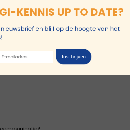
 de
GI-KENNIS UP TO DATE?
de nieuwsbrief en blijf op de hoogte van het
!
en inclusieve organisatie?
Inschrijven
e?
ie doorvertalen in
ve communicatie?