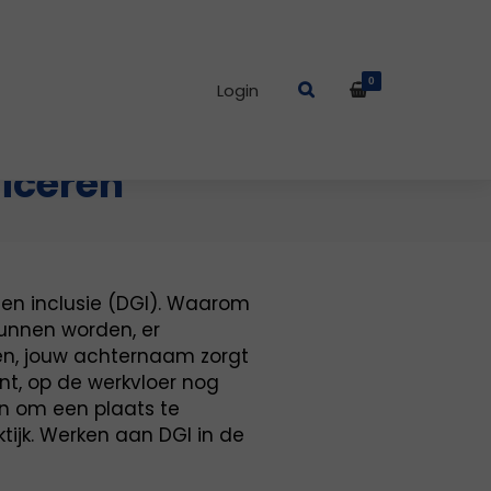
0
Login
iceren
 en inclusie (DGI). Waarom
 kunnen worden, er
en, jouw achternaam zorgt
ent, op de werkvloer nog
jn om een plaats te
ktijk. Werken aan DGI in de