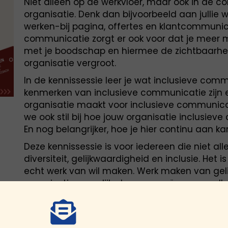
Niet alleen op de werkvloer, maar ook in de 
organisatie. Denk dan bijvoorbeeld aan jullie 
werken-bij pagina, offertes en klantcommunica
communicatie zorgt er ook voor dat je meer
met je boodschap en hiermee de zichtbaarhe
organisatie vergroot.
In de kennissessie leer je wat inclusieve comm
kenmerken van inclusieve communicatie zijn e
organisatie maakt voor inclusieve communicat
we ook stil bij hoe jouw organisatie inclusie
En nog belangrijker, hoe je hier continu aan ka
Deze kennissessie is voor iedereen die niet all
diversiteit, gelijkwaardigheid en inclusie. Het i
echt werk van wil maken. Werk maken van geli
organisatie en gelijke kansen creëren voor el
diversiteitskenmerken die iemand heeft.