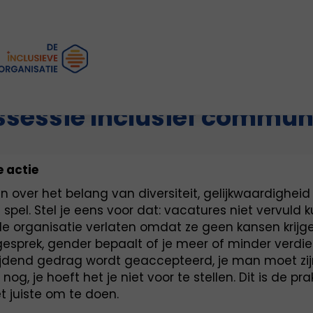
Home
Kennissessie Inclusief communiceren
ssessie Inclusief commun
e actie
n over het belang van diversiteit, gelijkwaardigheid
 spel. Stel je eens voor dat: vacatures niet vervuld
e organisatie verlaten omdat ze geen kansen krijg
egesprek, gender bepaalt of je meer of minder verdi
hrijdend gedrag wordt geaccepteerd, je man moet zi
og, je hoeft het je niet voor te stellen. Dit is de pra
t juiste om te doen.