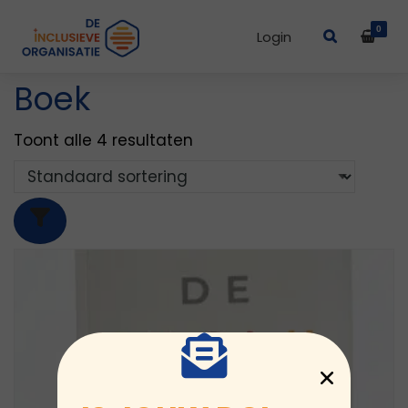
0
Login
Boek
Toont alle 4 resultaten