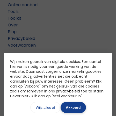
Online aanbod
Tools
Toolkit
Over
Blog
Privacybeleid
Voorwaarden
Contact
Wij maken gebruik van digitale cookies. Een aantal
hiervan is nodig voor een goede werking van de
De Inclusieve Organisatie
website. Daarnaast zorgen onze marketingcookies
ervoor dat jij advertenties ziet die ook echt
Madhu Mathoera
aansluiten bij jouw interesses. Geen probleem? Klik
dan op "Akkoord" om het gebruik van alle cookies
Contact?
Klik hier
zoals omschreven in ons
privacybeleid
toe te staan.
Liever niet? Klik dan op "Stel voorkeur in".
Wijs alles af
Akkoord