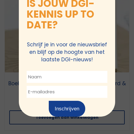
IS JOUW DGI-
KENNIS UP TO
DATE?
Schrijf je in voor de nieuwsbrief
en blijf op de hoogte van het
laatste DGI-nieuws!
Boek De inclusieve organisatie (gesigneerd &
incl. verzendkosten)
€
34,95
(incl. BTW)
Inschrijven
Toevoegen aan winkelwagen