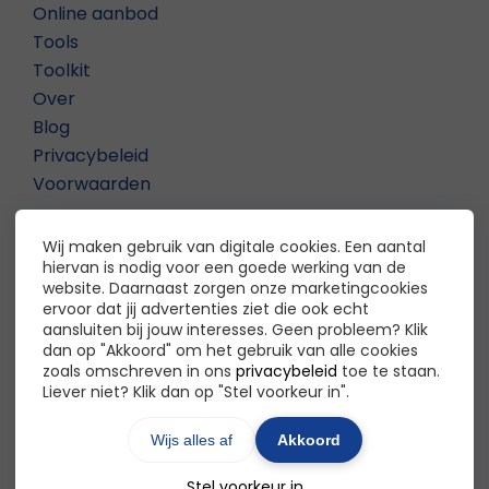
Online aanbod
Tools
Toolkit
Over
Blog
Privacybeleid
Voorwaarden
Contact
Wij maken gebruik van digitale cookies. Een aantal
hiervan is nodig voor een goede werking van de
De Inclusieve Organisatie
website. Daarnaast zorgen onze marketingcookies
ervoor dat jij advertenties ziet die ook echt
Madhu Mathoera
aansluiten bij jouw interesses. Geen probleem? Klik
dan op "Akkoord" om het gebruik van alle cookies
Contact?
Klik hier
zoals omschreven in ons
privacybeleid
toe te staan.
Liever niet? Klik dan op "Stel voorkeur in".
Wijs alles af
Akkoord
Stel voorkeur in