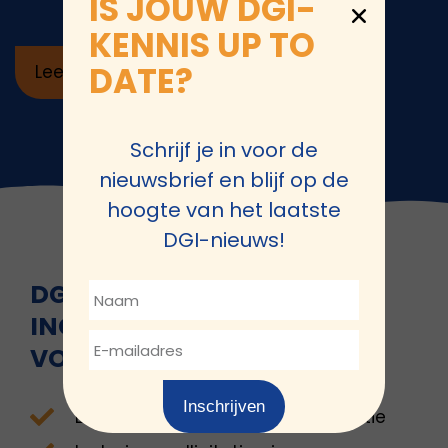
IS JOUW DGI-
KENNIS UP TO
DATE?
Lees meer
Schrijf je in voor de
nieuwsbrief en blijf op de
hoogte van het laatste
DGI-nieuws!
DGI-ONDERWERPEN DIE
INGEZET KUNNEN WORDEN
VOOR EEN DESIGN SPRINT
Inschrijven
Bepalen DGI focus in de organisatie