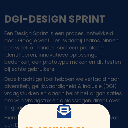
DGI-DESIGN SPRINT
Een Design Sprint is een proces, ontwikkeld
door Google ventures, waarbij teams binnen
een week of minder, snel een probleem
identificeren, innovatieve oplossingen
bedenken, een prototype maken en dit testen
bij echte gebruikers.
Deze krachtige tool hebben we vertaald naar
diversiteit, gelijkwaardigheid & inclusie (DGI)
vraagstukken en daarin helpt het organisaties
om van vraagstuk en oplossingen direct over
te gaan in acties.
Hieronder een overzicht over de stappen van
een DGI Design Sprint.