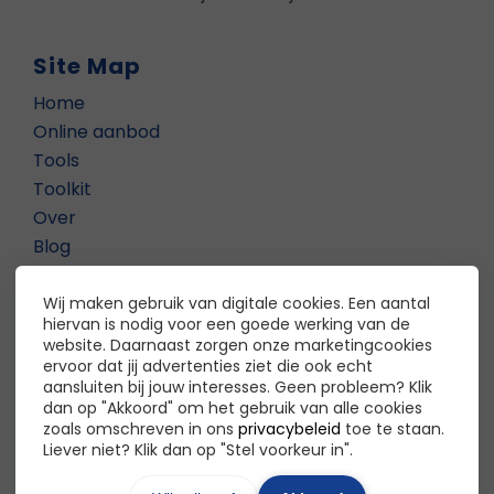
Site Map
Home
Online aanbod
Tools
Toolkit
Over
Blog
Privacybeleid
Voorwaarden
Wij maken gebruik van digitale cookies. Een aantal
hiervan is nodig voor een goede werking van de
website. Daarnaast zorgen onze marketingcookies
Contact
ervoor dat jij advertenties ziet die ook echt
aansluiten bij jouw interesses. Geen probleem? Klik
De Inclusieve Organisatie
dan op "Akkoord" om het gebruik van alle cookies
zoals omschreven in ons
privacybeleid
toe te staan.
Madhu Mathoera
Liever niet? Klik dan op "Stel voorkeur in".
Contact?
Klik hier