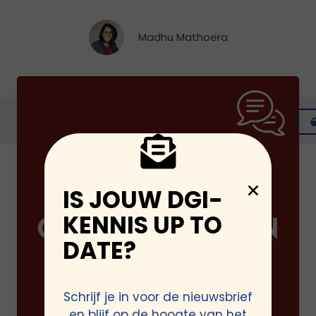
Madhu Mathoera
Beschrijving
Inhoud
Meer
Hoe inclusief is jouw communicatie?
IS JOUW DGI-
Communicatie is een verbinder. In jouw tone
of voice, de woorden die je kiest en de
KENNIS UP TO
beelden die je selecteert, kunnen aannames
DATE?
en onbewuste vooroordelen verscholen
gaan. Zodra jij je bewust bent hiervan, kan je
ze vermijden in je teksten. Bijvoorbeeld door
het gebruik van inclusieve taal, waarbij je
Schrijf je in voor de nieuwsbrief
rekening houdt met verschillende
en blijf op de hoogte van het