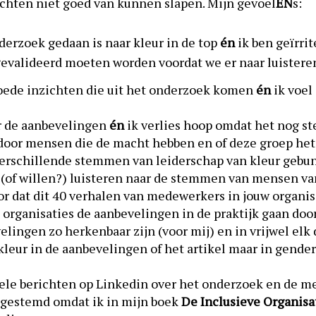
 nachten niet goed van kunnen slapen. Mijn gevoel
EN
s:
onderzoek gedaan is naar kleur in de top
én
ik ben geïrri
evalideerd moeten worden voordat we er naar luistere
goede inzichten die uit het onderzoek komen
én
ik voel
er de aanbevelingen
én
ik verlies hoop omdat het nog st
door mensen die de macht hebben en of deze groep het
verschillende stemmen van leiderschap van kleur gebu
(of willen?) luisteren naar de stemmen van mensen van
or dat dit 40 verhalen van medewerkers in jouw organis
 organisaties de aanbevelingen in de praktijk gaan do
elingen zo herkenbaar zijn (voor mij) en in vrijwel elk
leur in de aanbevelingen of het artikel maar in gender
vele berichten op Linkedin over het onderzoek en de 
f gestemd omdat ik in mijn boek
De Inclusieve Organisa