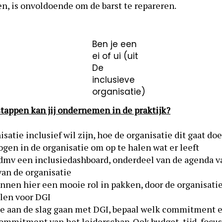
n, is onvoldoende om de barst te repareren.
Ben je een
ei of ui (uit
De
inclusieve
organisatie)
stappen kan jij ondernemen in de praktijk?
atie inclusief wil zijn, hoe de organisatie dit gaat do
ogen in de organisatie om op te halen wat er leeft
 dmv een inclusiedashboard, onderdeel van de agenda 
an de organisatie
nnen hier een mooie rol in pakken, door de organisati
llen voor DGI
tie aan de slag gaan met DGI, bepaal welk commitment er
mmitment van het leiderschap. Ook budget, tijd, focu