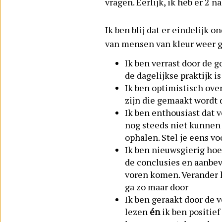
vragen. Eerlijk, ik heb er 2
Ik ben blij dat er eindelijk 
van mensen van kleur weer g
Ik ben verrast door de 
de dagelijkse praktijk is
Ik ben optimistisch ov
zijn die gemaakt wordt 
Ik ben enthousiast dat 
nog steeds niet kunnen 
ophalen. Stel je eens vo
Ik ben nieuwsgierig hoe
de conclusies en aanbev
voren komen. Verander k
ga zo maar door
Ik ben geraakt door de 
lezen
én
ik ben positie