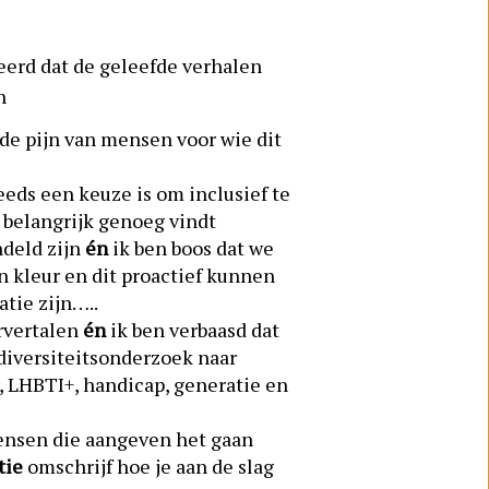
teerd dat de geleefde verhalen
n
 de pijn van mensen voor wie dit
eeds een keuze is om inclusief te
 belangrijk genoeg vindt
ndeld zijn
én
ik ben boos dat we
 kleur en dit proactief kunnen
atie zijn…..
orvertalen
én
ik ben verbaasd dat
 diversiteitsonderzoek naar
, LHBTI+, handicap, generatie en
mensen die aangeven het gaan
tie
omschrijf hoe je aan de slag