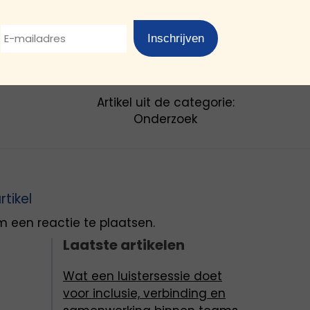
Inschrijven
Artikel uit de categorie:
Onderzoek
rtikel
 een reactie te plaatsen.
Laatste artikelen
Wat een luistersessie doet
voor inclusie, verbinding en