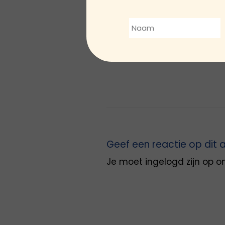
Geef een reactie op dit a
Je moet
ingelogd zijn op
om