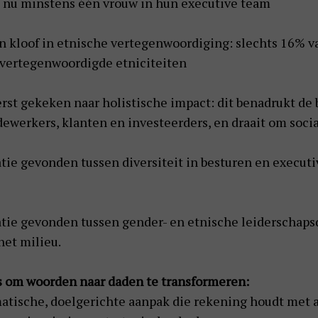
n nu minstens één vrouw in hun executive team
en kloof in etnische vertegenwoordiging: slechts 16% v
rvertegenwoordigde etniciteiten
eerst gekeken naar holistische impact: dit benadrukt d
werkers, klanten en investeerders, en draait om socia
atie gevonden tussen diversiteit in besturen en execut
latie gevonden tussen gender- en etnische leiderschapsd
et milieu.
ips om woorden naar daden te transformeren:
atische, doelgerichte aanpak die rekening houdt met al