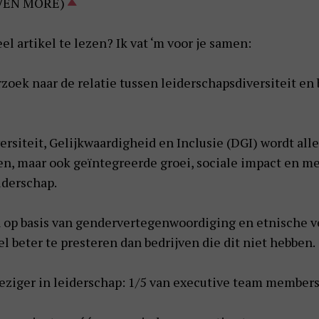
VEN MORE)
el artikel te lezen? Ik vat ‘m voor je samen:
oek naar de relatie tussen leiderschapsdiversiteit en be
rsiteit, Gelijkwaardigheid en Inclusie (DGI) wordt alle
zien, maar ook geïntegreerde groei, sociale impact en
iderschap.
 op basis van gendervertegenwoordiging en etnische v
l beter te presteren dan bedrijven die dit niet hebben.
ziger in leiderschap: 1/5 van executive team members 