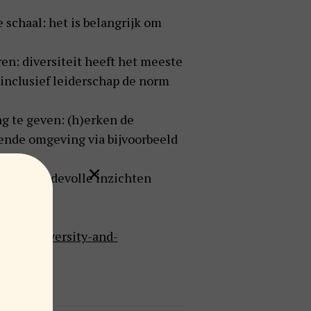
e schaal: het is belangrijk om
ren: diversiteit heeft het meeste
 inclusief leiderschap de norm
g te geven: (h)erken de
ende omgeving via bijvoorbeeld
k kan waardevolle inzichten
ights/diversity-and-