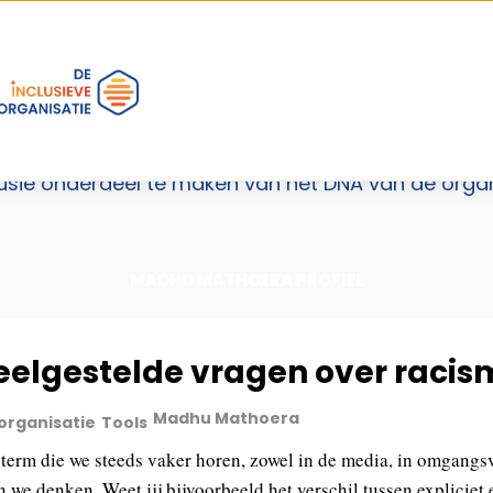
hu Mathoera
r inclusief te maken. In de loop der jaren heeft 
kelen. Door expertise, trainingen, opleidingen en 
clusie onderdeel te maken van het DNA van de organ
MADHU MATHOERA PROFIEL
eelgestelde vragen over racis
Madhu Mathoera
 organisatie
Tools
 term die we steeds vaker horen, zowel in de media, in omgangs
 we denken. Weet jij bijvoorbeeld het verschil tussen expliciet 