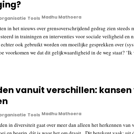
ging?
Madhu Mathoera
 organisatie
Tools
ten in het nieuws over grensoverschrijdend gedrag zien steeds 
steerd in trainingen en interventies voor sociale veiligheid en 
n echter ook gebruikt worden om moeilijke gesprekken over (syste
oe voorkomen we dat dit gelijkwaardigheid in de weg staat? ‘Ik 
en vanuit verschillen: kansen
en
Madhu Mathoera
 organisatie
Tools
en in diversiteit gaat over meer dan alleen het herkennen van 
ei en begrip, dát is waar het om draait. Dit betekent vaak: ui