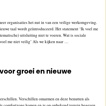
meer organisaties het nut in van een veilige werkomgeving.
nieuwe taal wordt geïntroduceerd. Het statement ‘Ik voel me
matische) uitsluiting niet te voeren. Wat is sociale
voel me niet veilig’ Als we kijken naar …
 voor groei en nieuwe
verschillen. Verschillen omarmen en deze benutten als
t de comfortzone komen en je op onbekend terrein begeven.