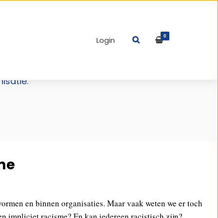
0
Login
Madhu veel ervaring opgebouwd op dit vlak – ze
maatwerk aan te bieden wil Madhu organisaties
isatie.
me
vormen en binnen organisaties. Maar vaak weten we er toch
en impliciet racisme? En kan iedereen racistisch zijn?