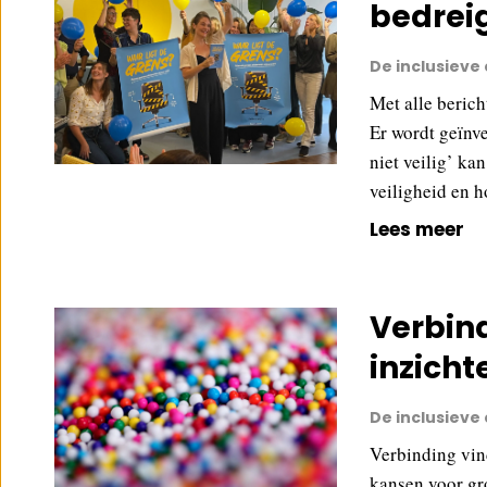
bedrei
De inclusieve
Met alle berich
Er wordt geïnve
niet veilig’ ka
veiligheid en h
Lees meer
Verbind
inzicht
De inclusieve
Verbinding vind
kansen voor gro