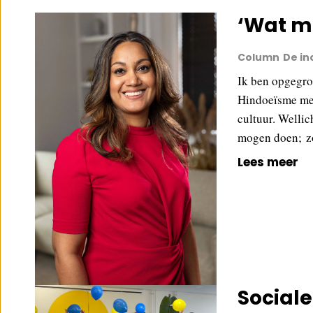
‘Wat mi
Column
De in
Ik ben opgegro
Hindoeïsme mee
cultuur. Welli
mogen doen; zo
Lees meer
Sociale