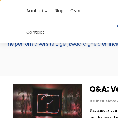
Aanbod
Blog
Over
Alle berichten vanMad
Madhu zet zich iedere dag in om Nederland mee
Contact
blijft haar kennis continu vergroten en ontwik
helpen om diversiteit, gelijkwaardigheid en in
Q&A: V
De inclusieve
Racisme is een
minder over dan