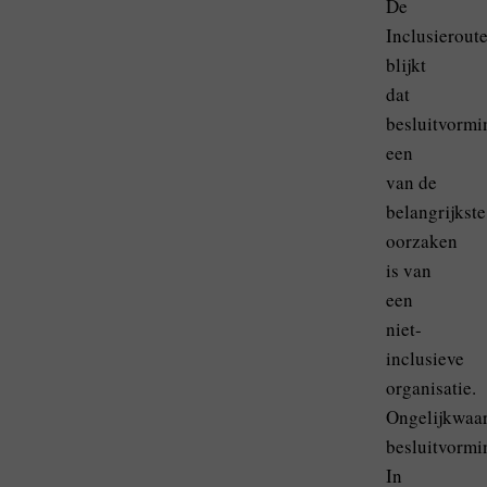
De
Inclusierout
blijkt
dat
besluitvormi
een
van de
belangrijkste
oorzaken
is van
een
niet-
inclusieve
organisatie.
Ongelijkwaa
besluitvormi
In