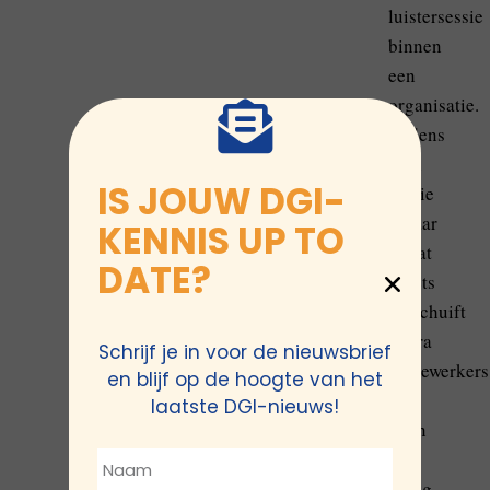
luistersessie
binnen
een
organisatie.
Tijdens
zo’n
IS JOUW DGI-
sessie
ervaar
KENNIS UP TO
ik dat
DATE?
er iets
verschuift
zodra
Schrijf je in voor de nieuwsbrief
medewerkers
en blijf op de hoogte van het
zich
laatste DGI-nieuws!
open
en
veilig