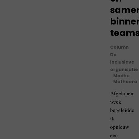
samen
binne
team
Column
De
inclusieve
organisatie
Madhu
Mathoera
Afgelopen
week
begeleidde
ik
opnieuw
een