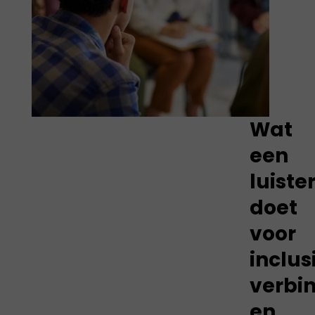
Wat
een
luiste
doet
voor
inclus
verbi
en