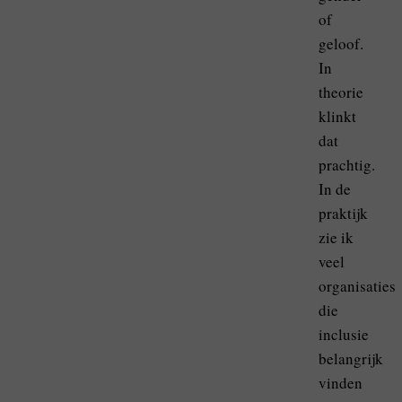
of
geloof.
In
theorie
klinkt
dat
prachtig.
In de
praktijk
zie ik
veel
organisaties
die
inclusie
belangrijk
vinden