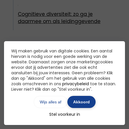
Cognitieve diversiteit: zo ga je
daarmee om als leidinggevende
Wij maken gebruik van digitale cookies. Een aantal
hiervan is nodig voor een goede werking van de
website. Daarnaast zorgen onze marketingcookies
Over De Inclusieve Organisatie
ervoor dat jij advertenties ziet die ook echt
aansluiten bij jouw interesses. Geen probleem? Klik
Madhu Mathoera is expert op het gebied van
dan op "Akkoord" om het gebruik van alle cookies
zoals omschreven in ons
privacybeleid
toe te staan.
diversiteit, gelijkwaardigheid en inclusie. De
Liever niet? Klik dan op "Stel voorkeur in".
Inclusieve Organisatie biedt gratis tools,
trainingen en workshops voor het creëren
Wijs alles af
Akkoord
van gelijke kansen en het bevorderen van
Stel voorkeur in
diversiteit binnen jouw bedrijf.
TOP