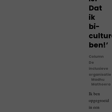
Dat
ik
bi-
cultur
ben!’
Column
De
inclusieve
organisatie
Madhu
Mathoera
Ik ben
opgegroeid
in een