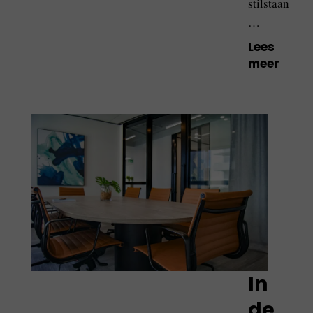
stilstaan
…
Lees
meer
In
de