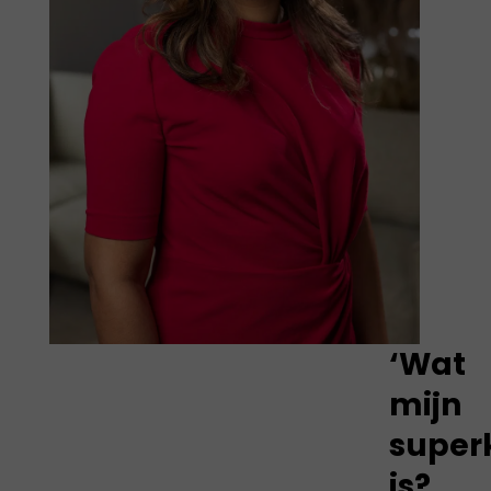
‘Wat
mijn
super
is?