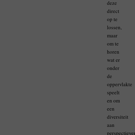
deze
direct
op te
lossen,
maar
om te
horen
wat er
onder
de
oppervlakte
speelt
en om
een
diversiteit
aan
perspectieve