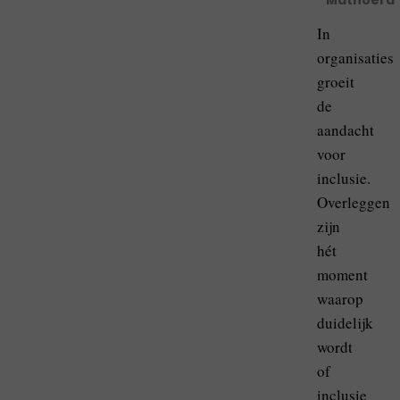
Mathoera
In
organisaties
groeit
de
aandacht
voor
inclusie.
Overleggen
zijn
hét
moment
waarop
duidelijk
wordt
of
inclusie